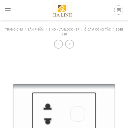
Skip
to
content
TRANG CHỦ
/
SẢN PHẨM
/
SINO - VANLOCK - SP
/
Ổ CẮM CÔNG TẮC
/
SE-RI
S18