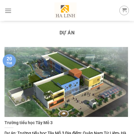
Skip
to
content
DỰ ÁN
20
Th8
Trường tiểu học Tây Mỗ 3
Dự án: Trường tiểu học Tây Mỗ 3 Địa điểm: Quận Nam Từ Liêm- Hà