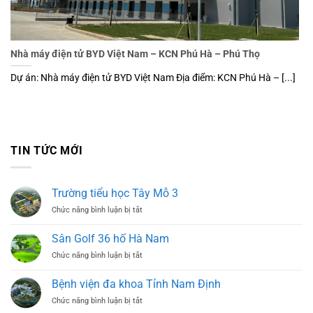
Nhà máy điện tử BYD Việt Nam – KCN Phú Hà – Phú Thọ
Dự án: Nhà máy điện tử BYD Việt Nam Địa điểm: KCN Phú Hà – [...]
TIN TỨC MỚI
Trường tiểu học Tây Mỗ 3
ở
Chức năng bình luận bị tắt
Trường
tiểu
Sân Golf 36 hố Hà Nam
học
ở
Chức năng bình luận bị tắt
Tây
Sân
Mỗ
Golf
3
Bệnh viện đa khoa Tỉnh Nam Định
36
ở
Chức năng bình luận bị tắt
hố
Bệnh