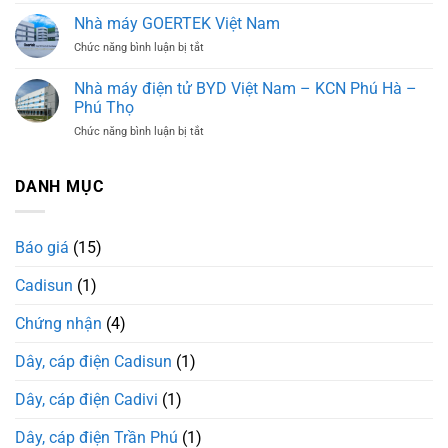
Hà
viện
Nam
Nhà máy GOERTEK Việt Nam
đa
ở
Chức năng bình luận bị tắt
khoa
Nhà
Tỉnh
máy
Nam
Nhà máy điện tử BYD Việt Nam – KCN Phú Hà –
GOERTEK
Định
Phú Thọ
Việt
ở
Chức năng bình luận bị tắt
Nam
Nhà
máy
điện
DANH MỤC
tử
BYD
Việt
Báo giá
(15)
Nam
–
Cadisun
(1)
KCN
Phú
Hà
Chứng nhận
(4)
–
Phú
Dây, cáp điện Cadisun
(1)
Thọ
Dây, cáp điện Cadivi
(1)
Dây, cáp điện Trần Phú
(1)