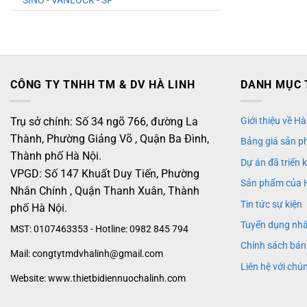
SINO - VANLOCK - SP
CÔNG TY TNHH TM & DV HÀ LINH
DANH MỤC 
Trụ sở chính: Số 34 ngõ 766, đường La
Giới thiệu về Hà
Thành, Phường Giảng Võ , Quận Ba Đình,
Bảng giá sản p
Thành phố Hà Nội.
Dự án đã triển 
VPGD: Số 147 Khuất Duy Tiến, Phường
Sản phẩm của 
Nhân Chính , Quận Thanh Xuân, Thành
Tin tức sự kiện
phố Hà Nội.
Tuyển dụng nh
MST: 0107463353 - Hotline: 0982 845 794
Chính sách bán
Mail: congtytmdvhalinh@gmail.com
Liên hệ với chún
Website: www.thietbidiennuochalinh.com