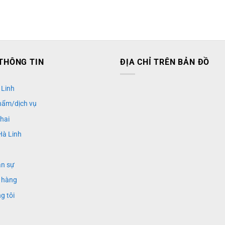
THÔNG TIN
ĐỊA CHỈ TRÊN BẢN ĐỒ
 Linh
hẩm/dịch vụ
khai
Hà Linh
ân sự
 hàng
g tôi