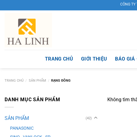
Skip
CÔNG TY TNHH
to
content
TRANG CHỦ
GIỚI THIỆU
BÁO GIÁ
TRANG CHỦ
/
SẢN PHẨM
/
RẠNG ĐÔNG
DANH MỤC SẢN PHẨM
Không tìm th
SẢN PHẨM
(42)
PANASONIC