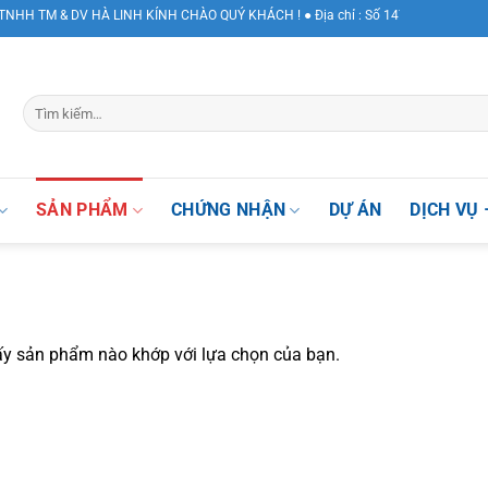
 TM & DV HÀ LINH KÍNH CHÀO QUÝ KHÁCH ! ● Địa chỉ : Số 147 Khuất Duy Tiến, 
SẢN PHẨM
CHỨNG NHẬN
DỰ ÁN
DỊCH VỤ 
ấy sản phẩm nào khớp với lựa chọn của bạn.