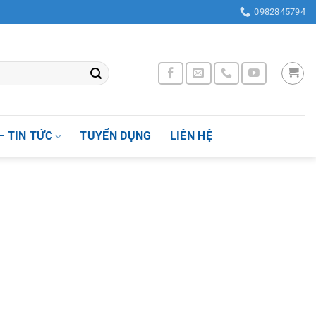
Phường Nhân Chính , Quận Thanh Xuân, Thành phố Hà Nội, Việt Nam
0982845794
– TIN TỨC
TUYỂN DỤNG
LIÊN HỆ