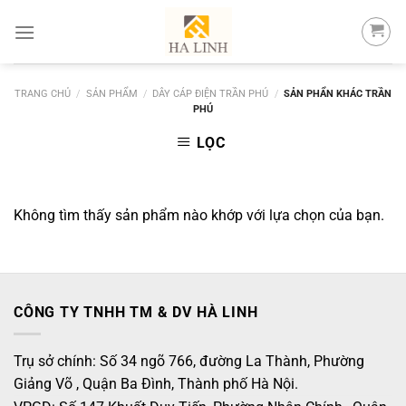
Skip
to
content
TRANG CHỦ
/
SẢN PHẨM
/
DÂY CÁP ĐIỆN TRẦN PHÚ
/
SẢN PHẨN KHÁC TRẦN
PHÚ
LỌC
Không tìm thấy sản phẩm nào khớp với lựa chọn của bạn.
CÔNG TY TNHH TM & DV HÀ LINH
Trụ sở chính: Số 34 ngõ 766, đường La Thành, Phường
Giảng Võ , Quận Ba Đình, Thành phố Hà Nội.