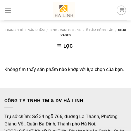
Skip
to
content
TRANG CHỦ
/
SẢN PHẨM
/
SINO - VANLOCK - SP
/
Ổ CẮM CÔNG TẮC
/
SE-RI
VAGES
LỌC
Không tìm thấy sản phẩm nào khớp với lựa chọn của bạn.
CÔNG TY TNHH TM & DV HÀ LINH
Trụ sở chính: Số 34 ngõ 766, đường La Thành, Phường
Giảng Võ , Quận Ba Đình, Thành phố Hà Nội.