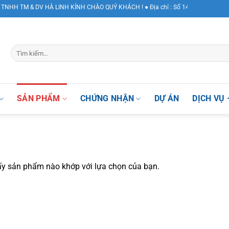
H TM & DV HÀ LINH KÍNH CHÀO QUÝ KHÁCH ! ● Địa chỉ : Số 147 Khuất Duy Tiến, 
SẢN PHẨM
CHỨNG NHẬN
DỰ ÁN
DỊCH VỤ 
ấy sản phẩm nào khớp với lựa chọn của bạn.