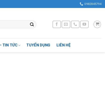
Phường Nhân Chính , Quận Thanh Xuân, Thành phố Hà Nội, Việt Nam
0982845794
– TIN TỨC
TUYỂN DỤNG
LIÊN HỆ