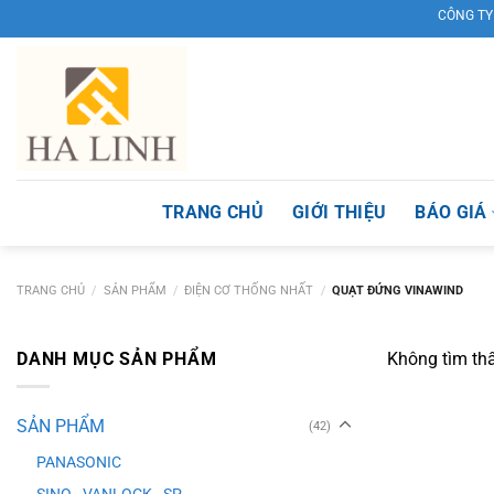
Skip
CÔNG TY TNH
to
content
TRANG CHỦ
GIỚI THIỆU
BÁO GIÁ
TRANG CHỦ
/
SẢN PHẨM
/
ĐIỆN CƠ THỐNG NHẤT
/
QUẠT ĐỨNG VINAWIND
DANH MỤC SẢN PHẨM
Không tìm th
SẢN PHẨM
(42)
PANASONIC