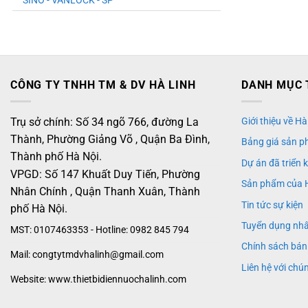
SINO - VANLOCK - SP
CÔNG TY TNHH TM & DV HÀ LINH
DANH MỤC 
Trụ sở chính: Số 34 ngõ 766, đường La
Giới thiệu về Hà
Thành, Phường Giảng Võ , Quận Ba Đình,
Bảng giá sản p
Thành phố Hà Nội.
Dự án đã triển 
VPGD: Số 147 Khuất Duy Tiến, Phường
Sản phẩm của 
Nhân Chính , Quận Thanh Xuân, Thành
Tin tức sự kiện
phố Hà Nội.
Tuyển dụng nh
MST: 0107463353 - Hotline: 0982 845 794
Chính sách bán
Mail: congtytmdvhalinh@gmail.com
Liên hệ với chún
Website: www.thietbidiennuochalinh.com