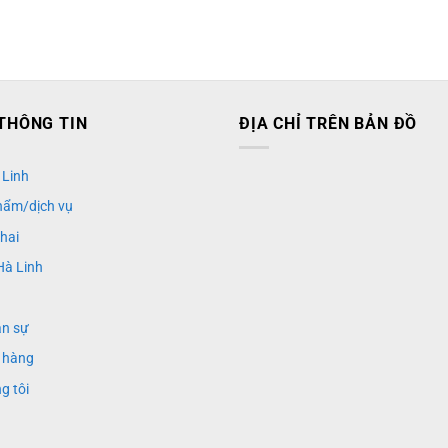
THÔNG TIN
ĐỊA CHỈ TRÊN BẢN ĐỒ
 Linh
hẩm/dịch vụ
khai
Hà Linh
ân sự
 hàng
g tôi