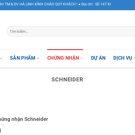
& DV HÀ LINH KÍNH CHÀO QUÝ KHÁCH ! ● Địa chỉ : Số 147 Khuất Duy Tiến, Phườn
SẢN PHẨM
CHỨNG NHẬN
DỰ ÁN
DỊCH VỤ 
SCHNEIDER
hứng nhận Schneider
]