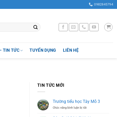
g Nhân Chính , Quận Thanh Xuân, Thành phố Hà Nội, Việt Nam
0982845794
– TIN TỨC
TUYỂN DỤNG
LIÊN HỆ
TIN TỨC MỚI
Trường tiểu học Tây Mỗ 3
ở
Chức năng bình luận bị tắt
Trường
tiểu