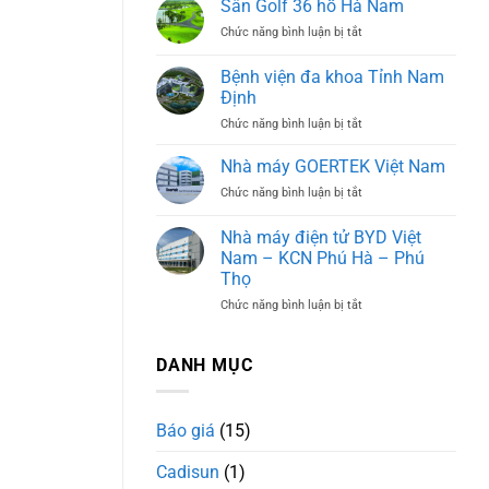
Sân Golf 36 hố Hà Nam
học
ở
Chức năng bình luận bị tắt
Tây
Sân
Mỗ
Golf
3
Bệnh viện đa khoa Tỉnh Nam
36
Định
hố
ở
Chức năng bình luận bị tắt
Hà
Bệnh
Nam
viện
Nhà máy GOERTEK Việt Nam
đa
ở
Chức năng bình luận bị tắt
khoa
Nhà
Tỉnh
máy
Nhà máy điện tử BYD Việt
Nam
GOERTEK
Định
Nam – KCN Phú Hà – Phú
Việt
Thọ
Nam
ở
Chức năng bình luận bị tắt
Nhà
máy
điện
DANH MỤC
tử
BYD
Việt
Báo giá
(15)
Nam
–
Cadisun
(1)
KCN