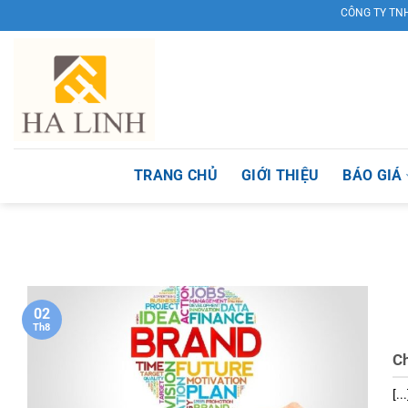
Skip
CÔNG TY TNHH TM 
to
content
TRANG CHỦ
GIỚI THIỆU
BÁO GIÁ
02
Th8
C
[...