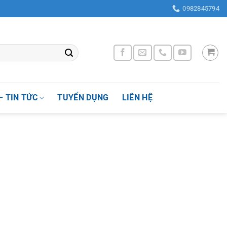
ờng Nhân Chính , Quận Thanh Xuân, Thành phố Hà Nội, Việt Nam
0982845794
– TIN TỨC
TUYỂN DỤNG
LIÊN HỆ