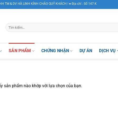
 & DV HÀ LINH KÍNH CHÀO QUÝ KHÁCH ! ● Địa chỉ : Số 147 Khuất Duy Tiến, Phư
SẢN PHẨM
CHỨNG NHẬN
DỰ ÁN
DỊCH VỤ 
ấy sản phẩm nào khớp với lựa chọn của bạn.