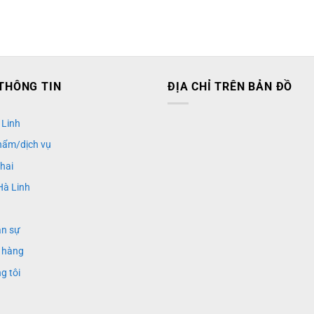
THÔNG TIN
ĐỊA CHỈ TRÊN BẢN ĐỒ
 Linh
hẩm/dịch vụ
khai
Hà Linh
ân sự
 hàng
g tôi