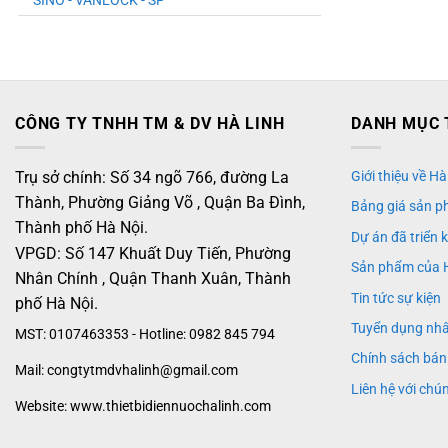
SINO - VANLOCK - SP
CÔNG TY TNHH TM & DV HÀ LINH
DANH MỤC 
Trụ sở chính: Số 34 ngõ 766, đường La
Giới thiệu về Hà
Thành, Phường Giảng Võ , Quận Ba Đình,
Bảng giá sản p
Thành phố Hà Nội.
Dự án đã triển 
VPGD: Số 147 Khuất Duy Tiến, Phường
Sản phẩm của 
Nhân Chính , Quận Thanh Xuân, Thành
Tin tức sự kiện
phố Hà Nội.
Tuyển dụng nh
MST: 0107463353 - Hotline: 0982 845 794
Chính sách bán
Mail: congtytmdvhalinh@gmail.com
Liên hệ với chún
Website: www.thietbidiennuochalinh.com