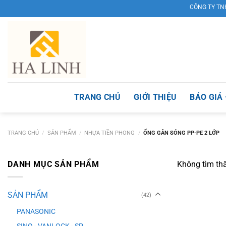
Skip
CÔNG TY TNHH TM
to
content
TRANG CHỦ
GIỚI THIỆU
BÁO GIÁ
TRANG CHỦ
/
SẢN PHẨM
/
NHỰA TIỀN PHONG
/
ỐNG GÂN SÓNG PP-PE 2 LỚP
DANH MỤC SẢN PHẨM
Không tìm th
SẢN PHẨM
(42)
PANASONIC