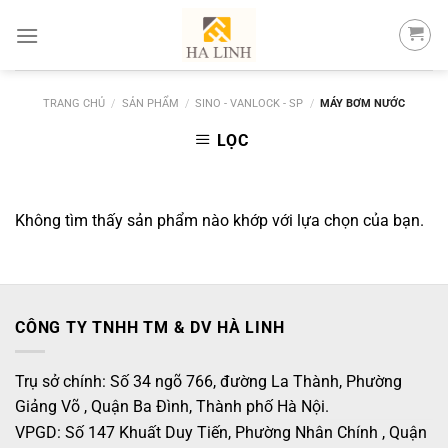
Skip
to
content
TRANG CHỦ
/
SẢN PHẨM
/
SINO - VANLOCK - SP
/
MÁY BƠM NƯỚC
LỌC
Không tìm thấy sản phẩm nào khớp với lựa chọn của bạn.
CÔNG TY TNHH TM & DV HÀ LINH
Trụ sở chính: Số 34 ngõ 766, đường La Thành, Phường
Giảng Võ , Quận Ba Đình, Thành phố Hà Nội.
VPGD: Số 147 Khuất Duy Tiến, Phường Nhân Chính , Quận