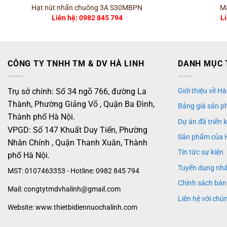
Hạt nút nhấn chuông 3A S30MBPN
Mặ
Liên hệ: 0982 845 794
L
CÔNG TY TNHH TM & DV HÀ LINH
DANH MỤC 
Trụ sở chính: Số 34 ngõ 766, đường La
Giới thiệu về Hà
Thành, Phường Giảng Võ , Quận Ba Đình,
Bảng giá sản p
Thành phố Hà Nội.
Dự án đã triển 
VPGD: Số 147 Khuất Duy Tiến, Phường
Sản phẩm của 
Nhân Chính , Quận Thanh Xuân, Thành
Tin tức sự kiện
phố Hà Nội.
Tuyển dụng nh
MST: 0107463353 - Hotline: 0982 845 794
Chính sách bán
Mail: congtytmdvhalinh@gmail.com
Liên hệ với chún
Website: www.thietbidiennuochalinh.com