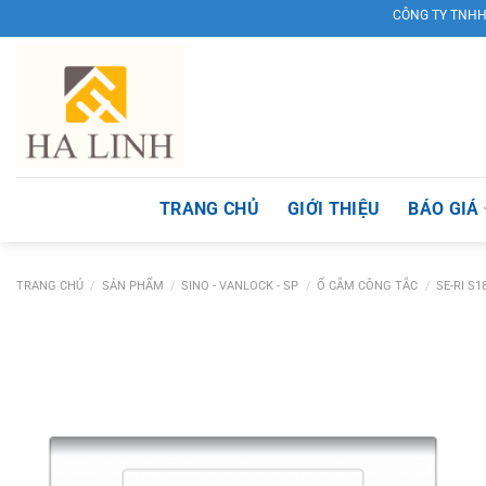
Skip
CÔNG TY TNHH TM & 
to
content
TRANG CHỦ
GIỚI THIỆU
BÁO GIÁ
TRANG CHỦ
/
SẢN PHẨM
/
SINO - VANLOCK - SP
/
Ổ CẮM CÔNG TẮC
/
SE-RI S1