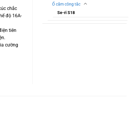
Ổ cắm công tắc
xúc chắc
Se-ri S18
chế độ 16A-
điện tiên
ện.
gia cường