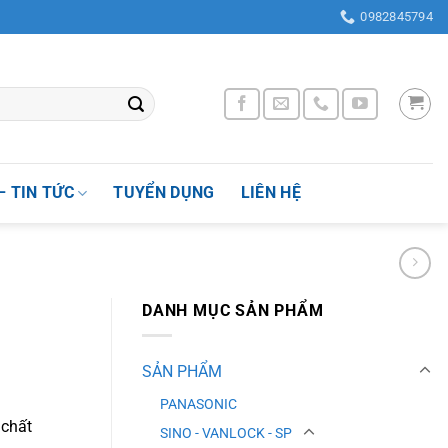
Nhân Chính , Quận Thanh Xuân, Thành phố Hà Nội, Việt Nam
0982845794
– TIN TỨC
TUYỂN DỤNG
LIÊN HỆ
DANH MỤC SẢN PHẨM
SẢN PHẨM
PANASONIC
 chất
SINO - VANLOCK - SP