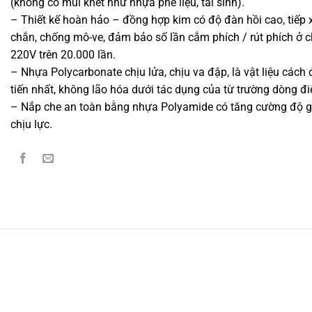
(không có mùi khét như nhựa phế liệu, tái sinh).
– Thiết kế hoàn hảo – đồng hợp kim có độ đàn hồi cao, tiếp 
chắn, chống mô-ve, đảm bảo số lần cắm phích / rút phích ở 
220V trên 20.000 lần.
– Nhựa Polycarbonate chịu lửa, chịu va đập, là vật liệu cách 
tiến nhất, không lão hóa dưới tác dụng của từ trường dòng đi
– Nắp che an toàn bằng nhựa Polyamide có tăng cường độ 
chịu lực.