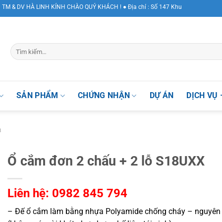
DV HÀ LINH KÍNH CHÀO QUÝ KHÁCH ! ● Địa chỉ : Số 147 Khuất Duy Tiến, Phường 
SẢN PHẨM
CHỨNG NHẬN
DỰ ÁN
DỊCH VỤ 
8
Ổ cắm đơn 2 chấu + 2 lỗ S18UXX
Liên hệ: 0982 845 794
– Đế ổ cắm làm bằng nhựa Polyamide chống cháy – nguyên