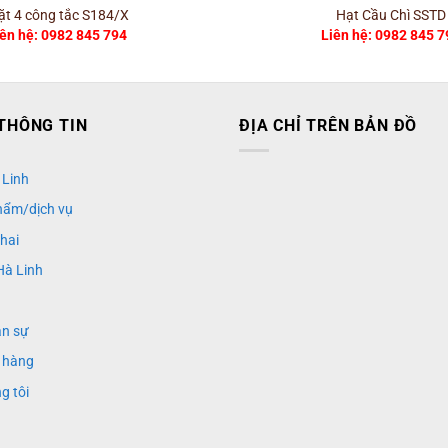
t 4 công tắc S184/X
Hạt Cầu Chì SSTD
iên hệ: 0982 845 794
Liên hệ: 0982 845 7
THÔNG TIN
ĐỊA CHỈ TRÊN BẢN ĐỒ
 Linh
hẩm/dịch vụ
khai
Hà Linh
ân sự
 hàng
g tôi