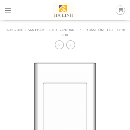
Skip
to
content
TRANG CHỦ
/
SẢN PHẨM
/
SINO - VANLOCK - SP
/
Ổ CẮM CÔNG TẮC
/
SE-RI
S18