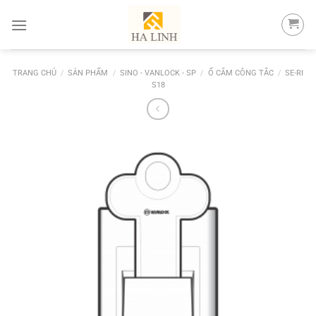
Skip
to
content
TRANG CHỦ
/
SẢN PHẨM
/
SINO - VANLOCK - SP
/
Ổ CẮM CÔNG TẮC
/
SE-RI
S18