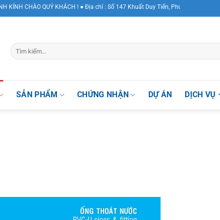
 KHÁCH ! ● Địa chỉ : Số 147 Khuất Duy Tiến, Phường Nhân Chính , Quận Thanh
SẢN PHẨM
CHỨNG NHẬN
DỰ ÁN
DỊCH VỤ 