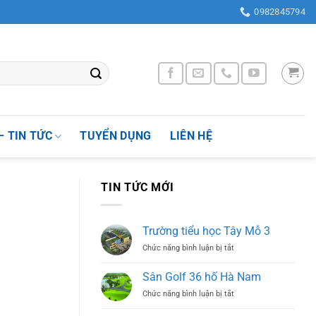
 Xuân, Thành phố Hà Nội, Việt Nam
0982845794
– TIN TỨC
TUYỂN DỤNG
LIÊN HỆ
TIN TỨC MỚI
Trường tiểu học Tây Mỗ 3
ở
Chức năng bình luận bị tắt
Trường
tiểu
Sân Golf 36 hố Hà Nam
học
ở
Chức năng bình luận bị tắt
Tây
Sân
Mỗ