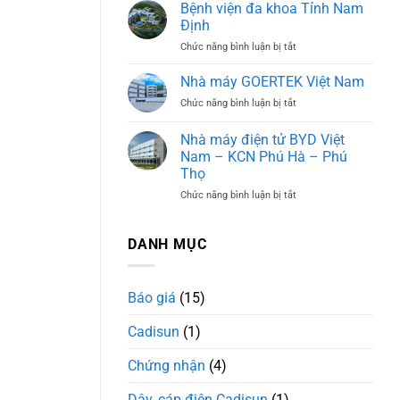
Golf
3
Bệnh viện đa khoa Tỉnh Nam
36
Định
hố
ở
Chức năng bình luận bị tắt
Hà
Bệnh
Nam
viện
Nhà máy GOERTEK Việt Nam
đa
ở
Chức năng bình luận bị tắt
khoa
Nhà
Tỉnh
máy
Nhà máy điện tử BYD Việt
Nam
GOERTEK
Định
Nam – KCN Phú Hà – Phú
Việt
Thọ
Nam
ở
Chức năng bình luận bị tắt
Nhà
máy
điện
DANH MỤC
tử
BYD
Việt
Báo giá
(15)
Nam
–
Cadisun
(1)
KCN
Phú
Hà
Chứng nhận
(4)
–
Phú
Dây, cáp điện Cadisun
(1)