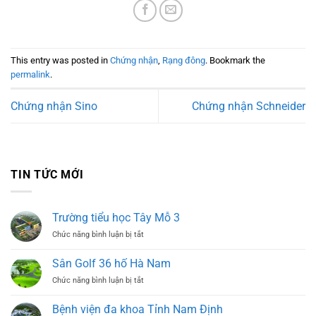
This entry was posted in
Chứng nhận
,
Rạng đông
. Bookmark the
permalink
.
Chứng nhận Sino
Chứng nhận Schneider
TIN TỨC MỚI
Trường tiểu học Tây Mỗ 3
ở
Chức năng bình luận bị tắt
Trường
tiểu
Sân Golf 36 hố Hà Nam
học
ở
Chức năng bình luận bị tắt
Tây
Sân
Mỗ
Golf
3
Bệnh viện đa khoa Tỉnh Nam Định
36