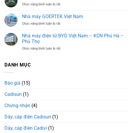
ở
Chức năng bình luận bị tắt
hố
Bệnh
Hà
viện
Nam
Nhà máy GOERTEK Việt Nam
đa
ở
Chức năng bình luận bị tắt
khoa
Nhà
Tỉnh
máy
Nam
Nhà máy điện tử BYD Việt Nam – KCN Phú Hà –
GOERTEK
Định
Phú Thọ
Việt
ở
Chức năng bình luận bị tắt
Nam
Nhà
máy
điện
DANH MỤC
tử
BYD
Việt
Báo giá
(15)
Nam
–
Cadisun
(1)
KCN
Phú
Hà
Chứng nhận
(4)
–
Phú
Dây, cáp điện Cadisun
(1)
Thọ
Dây, cáp điện Cadivi
(1)