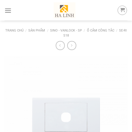
Skip
to
content
TRANG CHỦ
/
SẢN PHẨM
/
SINO - VANLOCK - SP
/
Ổ CẮM CÔNG TẮC
/
SE-RI
S18