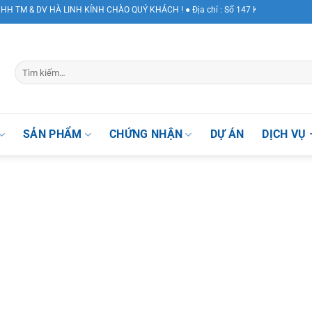
M & DV HÀ LINH KÍNH CHÀO QUÝ KHÁCH ! ● Địa chỉ : Số 147 Khuất Duy Tiến, Ph
SẢN PHẨM
CHỨNG NHẬN
DỰ ÁN
DỊCH VỤ 