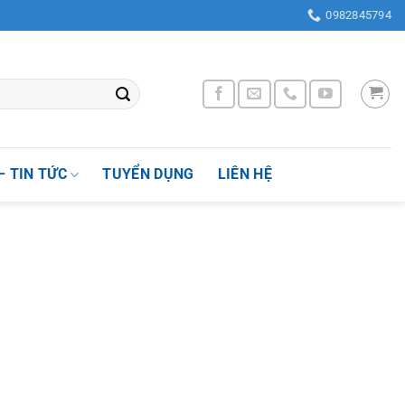
ường Nhân Chính , Quận Thanh Xuân, Thành phố Hà Nội, Việt Nam
0982845794
– TIN TỨC
TUYỂN DỤNG
LIÊN HỆ