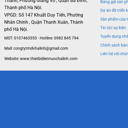
Thành, Phường Giảng Võ , Quận Ba Đình,
Bảng giá sản p
Thành phố Hà Nội.
Dự án đã triển 
VPGD: Số 147 Khuất Duy Tiến, Phường
Sản phẩm của 
Nhân Chính , Quận Thanh Xuân, Thành
Tin tức sự kiện
phố Hà Nội.
Tuyển dụng nh
MST: 0107463353 - Hotline: 0982 845 794
Chính sách bán
Mail: congtytmdvhalinh@gmail.com
Liên hệ với chún
Website: www.thietbidiennuochalinh.com