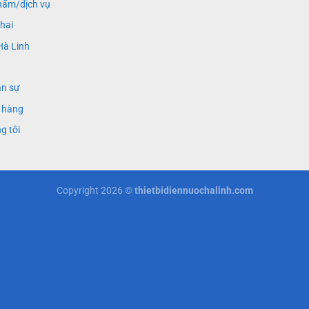
hẩm/dịch vụ
khai
Hà Linh
ân sự
 hàng
g tôi
Copyright 2026 ©
thietbidiennuochalinh.com