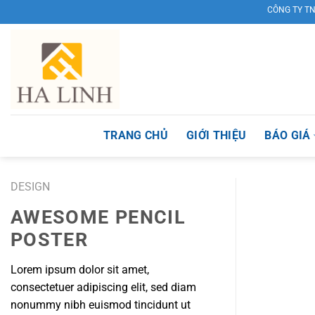
Skip
CÔNG TY TNHH T
to
content
TRANG CHỦ
GIỚI THIỆU
BÁO GIÁ
DESIGN
AWESOME PENCIL
POSTER
Lorem ipsum dolor sit amet,
consectetuer adipiscing elit, sed diam
nonummy nibh euismod tincidunt ut