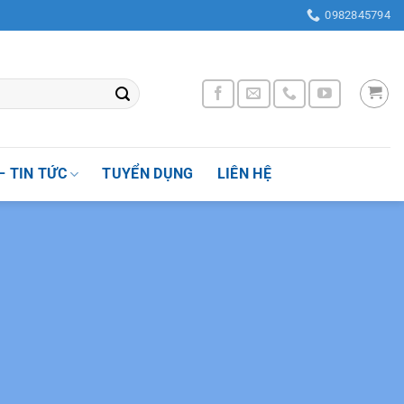
g Nhân Chính , Quận Thanh Xuân, Thành phố Hà Nội, Việt Nam
0982845794
– TIN TỨC
TUYỂN DỤNG
LIÊN HỆ