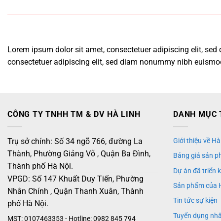
Lorem ipsum dolor sit amet, consectetuer adipiscing elit, s
consectetuer adipiscing elit, sed diam nonummy nibh euismod 
CÔNG TY TNHH TM & DV HÀ LINH
DANH MỤC 
Trụ sở chính: Số 34 ngõ 766, đường La
Giới thiệu về Hà
Thành, Phường Giảng Võ , Quận Ba Đình,
Bảng giá sản p
Thành phố Hà Nội.
Dự án đã triển 
VPGD: Số 147 Khuất Duy Tiến, Phường
Sản phẩm của 
Nhân Chính , Quận Thanh Xuân, Thành
Tin tức sự kiện
phố Hà Nội.
Tuyển dụng nh
MST: 0107463353 - Hotline: 0982 845 794