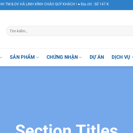
 DV HÀ LINH KÍNH CHÀO QUÝ KHÁCH ! ● Địa chỉ : Số 147 Khuất Duy Tiến, Phườn
SẢN PHẨM
CHỨNG NHẬN
DỰ ÁN
DỊCH VỤ 
Section Titles