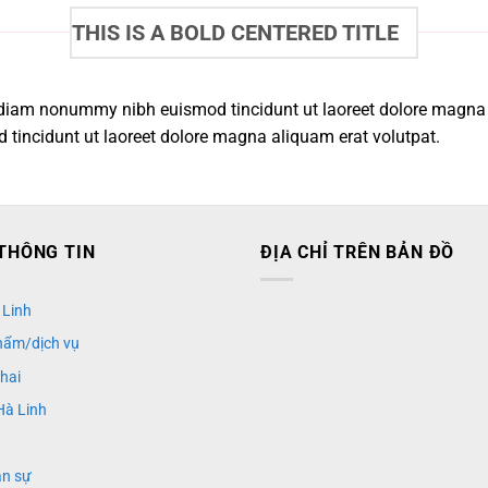
THIS IS A BOLD CENTERED TITLE
ed diam nonummy nibh euismod tincidunt ut laoreet dolore magna
tincidunt ut laoreet dolore magna aliquam erat volutpat.
THÔNG TIN
ĐỊA CHỈ TRÊN BẢN ĐỒ
 Linh
hẩm/dịch vụ
khai
Hà Linh
ân sự